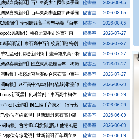
觀傳媒嘉義新聞】百年東高辦全國街舞爭霸
秘書室
2026-08-05
...
觀傳媒嘉義新聞】百年東高辦全國街舞爭霸
秘書室
2026-08-05
...
01新聞網】全國街舞高手齊聚嘉義 「百年
秘書室
2026-08-05
eopo公民新聞 】梅嶺盃寫生走進百年東
秘書室
2026-07-27
01新聞網記】東石高中百年校慶開跑 梅嶺
秘書室
2026-07-27
中華社區報刊聯合新聞網 】畫筆繪東高～梅
秘書室
2026-07-27
..
觀傳媒嘉義新聞】國立東高歡慶百年 梅嶺
秘書室
2026-07-27
...
台灣時報】梅嶺盃寫生賽結合東石高中百年
秘書室
2026-07-27
...
台灣時報】東石高中汽車科柯佑誠錄取臺師
秘書室
2026-06-29
...
Ttoday新聞雲】創科首例！東石高中柯佑...
秘書室
2026-06-29
eoPo公民新聞】師生攜手育英才 行行出
秘書室
2026-06-29
TV數位有線電視】世新新聞 東石高中體
秘書室
2026-06-09
..
中國時報】會考4B1C慘澹起跑！他逆風翻
秘書室
2026-06-09
TV數位有線電視】世新新聞 百年國立東
秘書室
2026-06-09