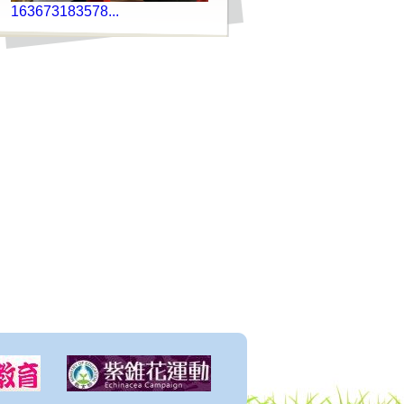
163673183578...
IMG202109150...