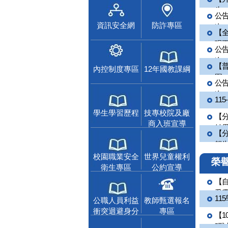
生」繳
公告
資訊安全網
防詐專區
次...
【
現正報
公告
次...
【
內控制度專區
12年國教課綱
圍
公告
次...
11
學生學習歷程
技專校院及廠
【分
商入班宣導
結果.
【分
報告.
校園職業安全
世界兒童權利
榮
衛生專區
公約宣導
【
爭霸.
11
公職人員利益
教師甄選報名
衝突迴避身分
專區
【1
揭露專區
研討.