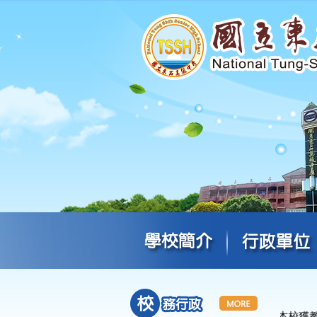
．
賀 本校獲教育