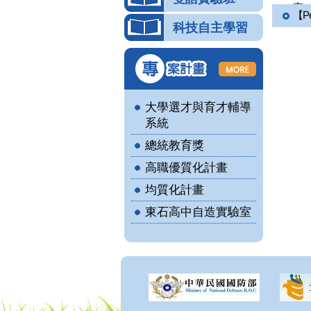
高 .
【P
科技自主學習
大學選才與育才輔導
系統
總統教育獎
高職優質化計畫
均質化計畫
東石高中自造實驗室