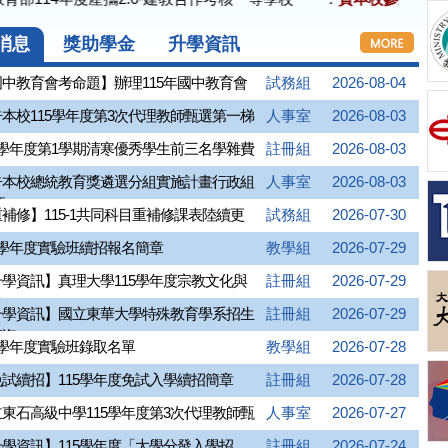
消息
獎助學金
升學資訊
中教育會考命題】辦理115年國中教育會
試務組
2026-08-04
..
本校115學年度第3次代理教師甄選第一梯
人事室
2026-08-03
5學年度第1學期清寒優秀學生前三名學雜費
註冊組
2026-08-03
告本校總統教育獎遴選分組實施計畫行政組
人事室
2026-08-03
...
補修】115-1共同科目重補修課表陸續更
試務組
2026-07-30
5學年度實驗班續招報名簡章
教學組
2026-07-29
學資訊】真理大學115學年度宗教文化與
註冊組
2026-07-29
..
升學資訊】國立東華大學特殊教育學系招生
註冊組
2026-07-29
...
5學年度實驗班錄取名單
教學組
2026-07-28
試續招】115學年度免試入學續招簡章
註冊組
2026-07-28
東石高級中學115學年度第3次代理教師甄
人事室
2026-07-27
學資訊】115學年度「大學分發入學招
註冊組
2026-07-24