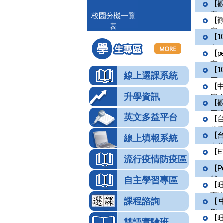
【
賽 全
校園分機一覽
【
表
賽 全
【1
東...
【p
高...
【1
線上選課系統
盃...
【
升學資訊
嶺盃.
【
盃親子
英文多益平台
【
校慶 
【
線上填報系統
大公費
【E
流行疫情防疫區
【P
狀...
自主學習專區
【旺
育築.
課程諮詢
【 
盤...
【旺
雙語實驗班