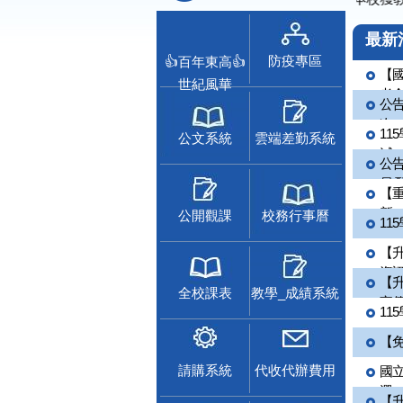
最新
防疫專區
👍百年東高👍
【國
世紀風華
考命.
公告
次...
11
公文系統
雲端差勤系統
減...
公
員 甄
【重
新...
公開觀課
校務行事曆
11
【升
資訊.
【
全校課表
教學_成績系統
宣傳海
11
【免
請購系統
代收代辦費用
國立
選...
【升