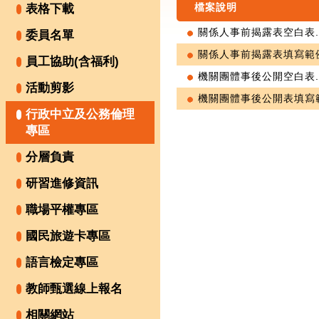
檔案說明
表格下載
關係人事前揭露表空白表.o
委員名單
關係人事前揭露表填寫範例.
員工協助(含福利)
機關團體事後公開空白表.o
活動剪影
機關團體事後公開表填寫範
行政中立及公務倫理
專區
分層負責
研習進修資訊
職場平權專區
國民旅遊卡專區
語言檢定專區
教師甄選線上報名
相關網站