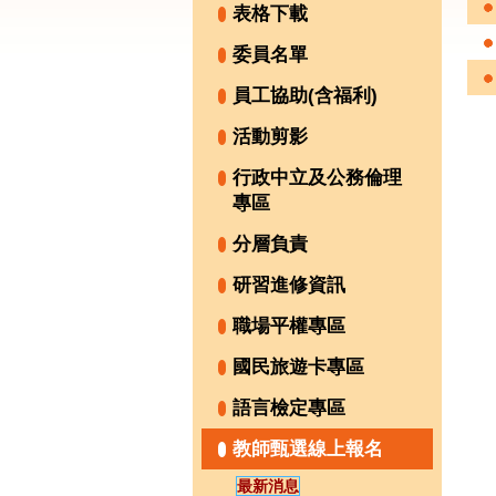
表格下載
委員名單
員工協助(含福利)
活動剪影
行政中立及公務倫理
專區
分層負責
研習進修資訊
職場平權專區
國民旅遊卡專區
語言檢定專區
教師甄選線上報名
最新消息