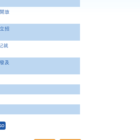
版開放
獨立招
記就
分發及