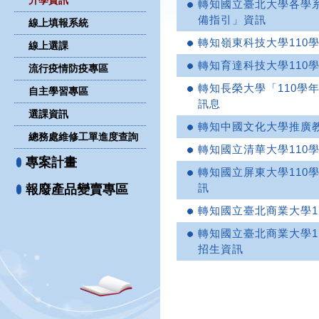
升學資訊
轉知國立臺北大學各學系
備指引」資訊
線上填報系統
轉知嶺東科技大學110
線上選課
轉知育達科技大學110
流行疫情防疫專區
轉知長榮大學「110學
自主學習專區
訊息
選課資訊
轉知中國文化大學推廣
總務處維修工單進度查詢
轉知國立清華大學110
專案計畫
轉知國立屏東大學110
訊
報廢產品變賣專區
轉知國立臺北商業大學1
轉知國立臺北商業大學1
招生資訊