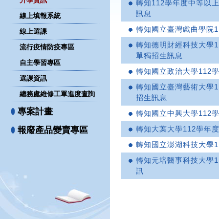
升學資訊
轉知112學年度中等以
訊息
線上填報系統
轉知國立臺灣戲曲學院1
線上選課
轉知德明財經科技大學1
流行疫情防疫專區
單獨招生訊息
自主學習專區
轉知國立政治大學112
選課資訊
轉知國立臺灣藝術大學1
總務處維修工單進度查詢
招生訊息
專案計畫
轉知國立中興大學112
轉知大葉大學112學年
報廢產品變賣專區
轉知國立澎湖科技大學1
轉知元培醫事科技大學1
訊