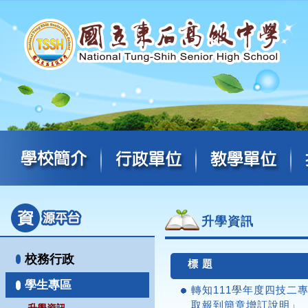
升學資訊
校務行政
標 題
學生專區
轉知111學年度四技二
取報到簡章增訂說明」