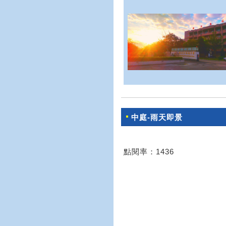
中庭-雨天即景
點閱率：1436