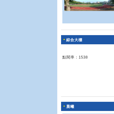
綜合大樓
點閱率：1538
晨曦