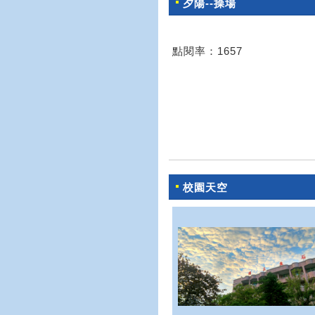
夕陽--操場
點閱率：1657
校園天空