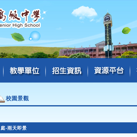
校園景觀
中庭-雨天即景