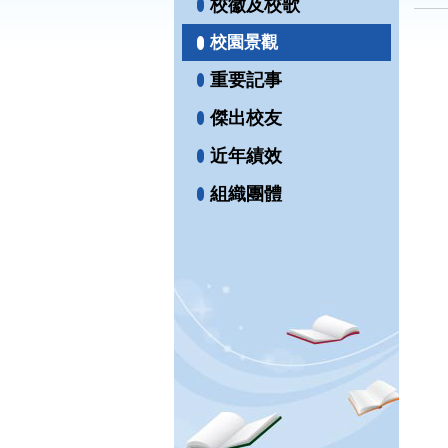
校徽及校歌
校園景觀
重要記事
傑出校友
近年績效
組織團體