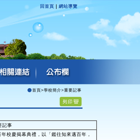
回首頁
｜
網站導覽
首頁
>
學校簡介
>
重要記事
要記事
行百年校慶揭幕典禮，以「鑑往知來邁百年，