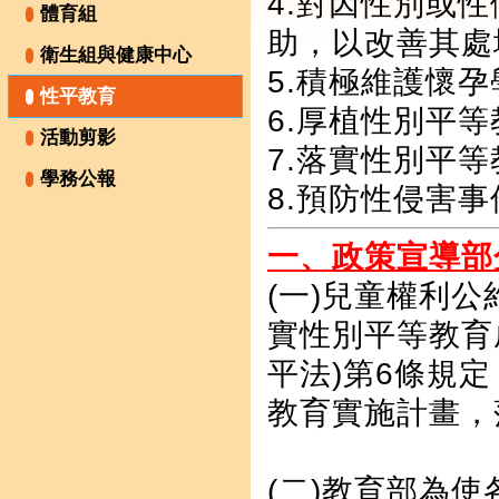
4.對因性別或
體育組
助，以改善其處
衛生組與健康中心
5.積極維護懷
性平教育
6.厚植性別平
活動剪影
7.落實性別平
學務公報
8.預防性侵害
一、政策宣導部
(一)兒童權利
實性別平等教育
平法)第6條規
教育實施計畫，
(二)教育部為