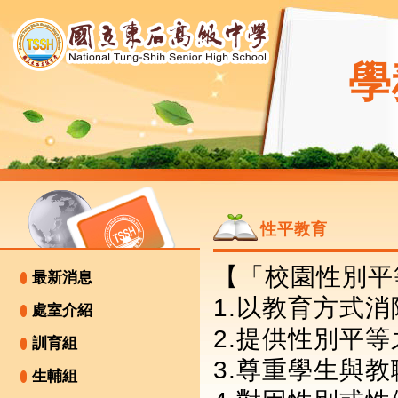
學
性平教育
【「校園性別平
最新消息
1.以教育方式
處室介紹
2.提供性別平
訓育組
3.尊重學生與
生輔組