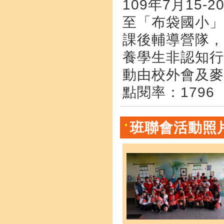
109年7月15-
至「布袋國小」
課後輔導營隊，
養學生非認知行
動由校外會及麥
點閱率：1796
班聯會活動照