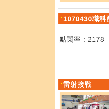
1070430職
點閱率：2178
雷射接戰