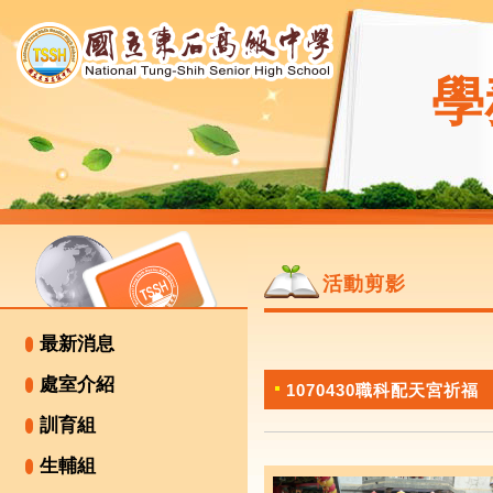
學
活動剪影
最新消息
處室介紹
1070430職科配天宮祈福
訓育組
生輔組