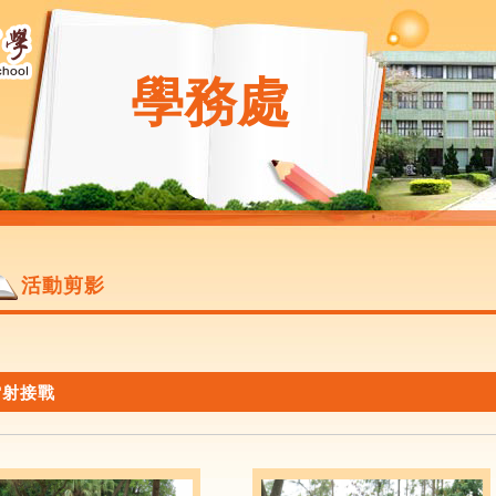
學務處
活動剪影
雷射接戰