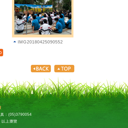
IMG20180425090552
策
：(05)3790054
px 以上瀏覽