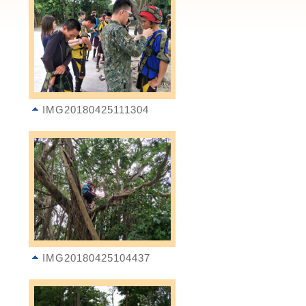
IMG20180425111304
IMG20180425104437