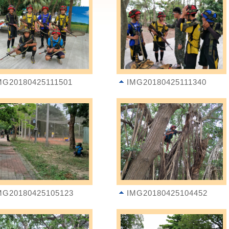
MG20180425111501
IMG20180425111340
MG20180425105123
IMG20180425104452