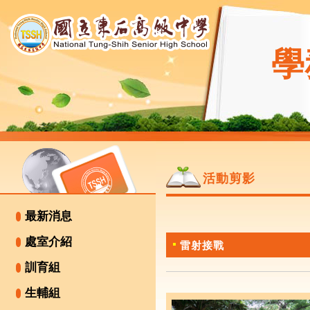
學
活動剪影
最新消息
處室介紹
雷射接戰
訓育組
生輔組