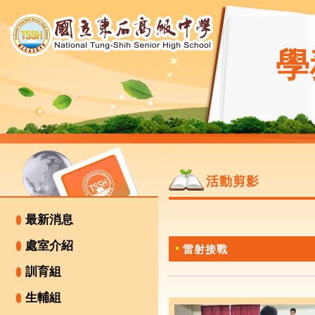
學
活動剪影
最新消息
處室介紹
雷射接戰
訓育組
生輔組