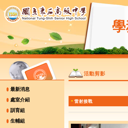
學
活動剪影
最新消息
處室介紹
雷射接戰
訓育組
生輔組