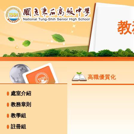
教
高職優質化
處室介紹
教務章則
教學組
註冊組