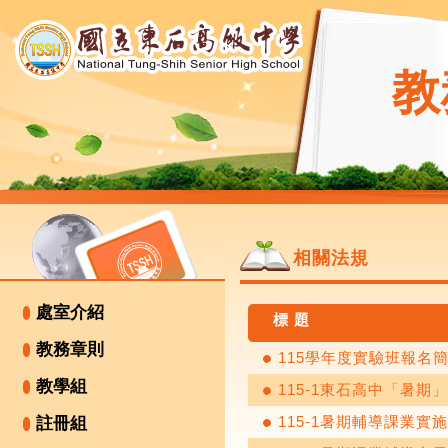
教
相關法規
處室介紹
標 題
教務章則
115學年度實驗班報名
教學組
115-1東石高中「暑
115-1暑期輔導課業實
註冊組