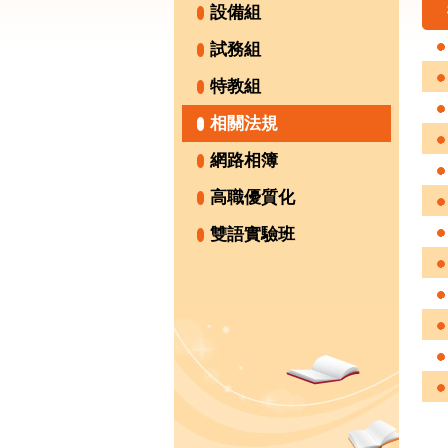
設備組
試務組
特教組
相關法規
網路相簿
高職優質化
雙語實驗班