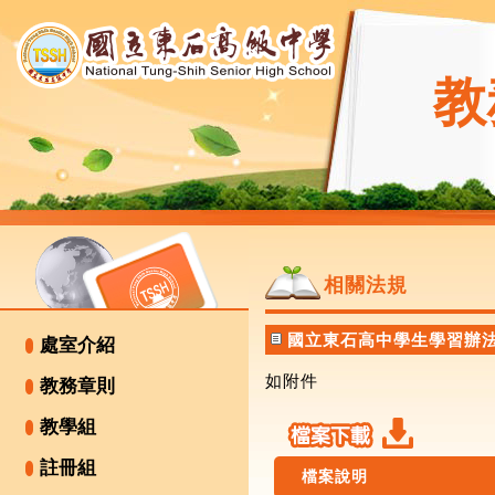
教
相關法規
國立東石高中學生學習辦
處室介紹
如附件
教務章則
教學組
註冊組
檔案說明