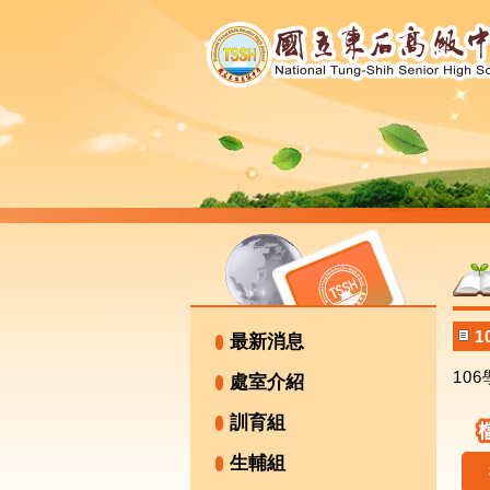
1
最新消息
10
處室介紹
訓育組
生輔組