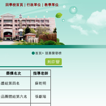
回學校首頁
｜
行政單位
｜
教學單位
首頁
>
競賽榮譽榜
榮獲名次
指導老師
果醬組第四名
蘇乾明
食品團體組第六名
張獻瑞