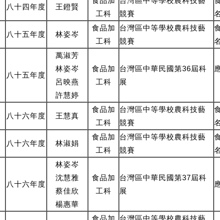
食品
加
台灣區中等學校農科技藝
八十四年度
王鐙賢
工
科
競賽
食品
加
台灣區中等學校農科技藝
八十五年度
林姿岑
工
科
競賽
萬淑芳
林姿岑
食品
加
台灣區中華民國第36屆科
八十五年度
呂映燕
工
科
展
許慧婷
食品
加
台灣區中等學校農科技藝
八十六年度
王慧真
工
科
競賽
食品
加
台灣區中等學校農科技藝
八十六年度
林淑娟
工
科
競賽
林姿岑
沈慧雅
食品
加
台灣區中華民國第37屆科
八十六年度
蔡佳欣
工
科
展
楊惠華
食品
加
台灣區中等學校農科技藝