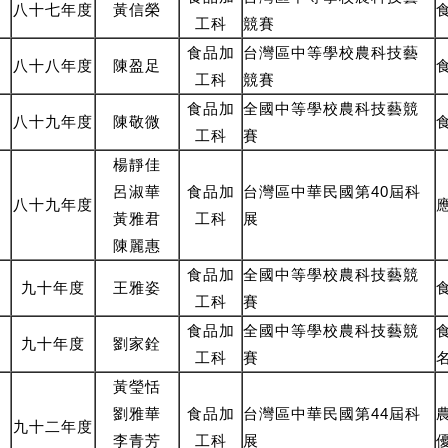
八十七年度
黃信榮
工
科
競賽
食品
加
台灣區中等學校農科技藝
八十八年度
陳盈足
工
科
競賽
食品
加
全國中等學校農科技藝競
八十九年度
陳敬微
工
科
賽
楊靜佳
呂淑華
食品
加
台灣區中華民國第40屆科
八十九年度
黃雅君
工
科
展
陳麗惠
食品
加
全國中等學校農科技藝競
九十年度
王雅姿
工
科
賽
食品
加
全國中等學校農科技藝競
九十年度
劉家銓
工
科
賽
黃瑩恬
劉雅華
食品
加
台灣區中華民國第44屆科
九十二年度
李青芳
工
科
展