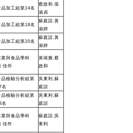
蔡政和.張
食品加工組第14名
淑貞
蘇庭誼.黃
食品加工組第18名
淑婷
蘇庭誼.黃
食品加工組第20名
淑婷
農業與食品學科
黃靖雅.蔡
類 佳作
政和
食品檢驗分析組第
吳東利.蘇
7名
庭誼
食品檢驗分析組第
吳東利.蘇
8名
庭誼
農業與食品學科
蘇庭誼.吳
類 佳作
東利