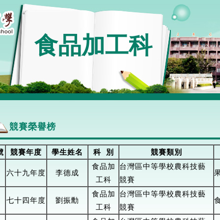
食品加工科
競賽榮譽榜
號
競賽年度
學生姓名
科
別
競賽類別
食品加
台灣區中等學校農科技藝
六十九年度
李德成
工科
競賽
食品
加
台灣區中等學校農科技藝
七十四年度
劉振勳
工
科
競賽