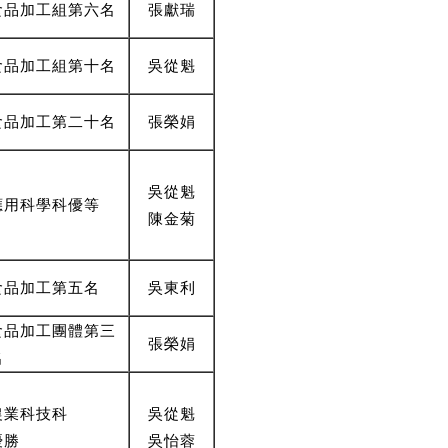
食品加工組第六名
張獻瑞
食品加工組第十名
吳從魁
食品加工第二十名
張榮娟
吳從魁
應用科學科優等
陳金菊
食品加工第五名
吳東利
食品加工團體第三
張榮娟
名
農業科技科
吳從魁
優勝
吳怡蓉