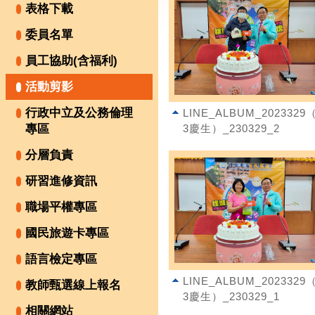
表格下載
委員名單
員工協助(含福利)
活動剪影
行政中立及公務倫理
LINE_ALBUM_2023329（
專區
3慶生）_230329_2
分層負責
研習進修資訊
職場平權專區
國民旅遊卡專區
語言檢定專區
LINE_ALBUM_2023329（
教師甄選線上報名
3慶生）_230329_1
相關網站