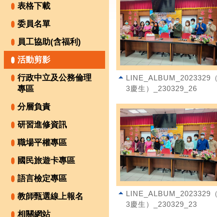
表格下載
委員名單
員工協助(含福利)
活動剪影
行政中立及公務倫理
LINE_ALBUM_2023329（
專區
3慶生）_230329_26
分層負責
研習進修資訊
職場平權專區
國民旅遊卡專區
語言檢定專區
LINE_ALBUM_2023329（
教師甄選線上報名
3慶生）_230329_23
相關網站