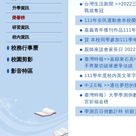
台灣生活新聞 >>202
升學資訊
戰就奪冠
榮譽榜
111年全民運動會本校
研習資訊
嘉義青年獲刊作品111年
校內資訊
賀 本校同學參加111
校務行事曆
親師座談會家長日 2022.1
校園剪影
臺灣時報>>嘉縣東石
手齊聚切磋琢磨爭佳績
影音特區
111學年度校內英文單
中正E報 >>通往夢想
臺灣時報》大學學測倒
宮祈福金榜
學測百日倒數計時 祈願