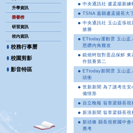
中央通訊社 盧孟揚新練
升學資訊
TSNA 嘉縣盧孟揚長
榮譽榜
中央通訊社 玉山盃張祖
研習資訊
搶勝
校內資訊
ETtoday運動雲 玉
恩鑽內角難攻
校務行事曆
鍛燒蚵殼對蛋品保鮮 
校園剪影
作競賽第二
影音特區
ETtoday新聞雲 玉
頭衝
世新新聞 為了讓考生安
備情形
自立晚報 翁章梁縣長
新浪新聞 翁章梁縣長
新頭條 縣長視察國中會
應考