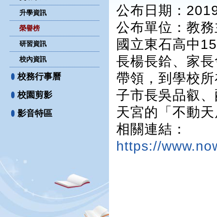
公布日期：2019-
升學資訊
公布單位
：教務
榮譽榜
國立東石高中15
研習資訊
長楊長鉿、家長
校內資訊
帶領，到學校所
校務行事曆
子市長吳品叡、
校園剪影
天宮的「不動天后
影音特區
相關連結：
https://www.n