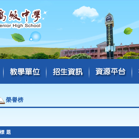
榮譽榜
標 題