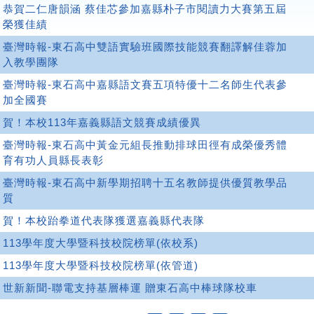
恭賀二仁唐韻涵 蔡佳芯參加嘉縣朴子市閱讀力大賽第五屆
榮獲佳績
臺灣時報-東石高中雙語實驗班國際技能競賽翻譯解佳蓉加
入教學團隊
臺灣時報-東石高中嘉縣語文賽五項特優十二名師生代表參
加全國賽
賀！本校113年嘉義縣語文競賽成績優異
臺灣時報-東石高中黃金元組長推動排球田徑有成榮優秀體
育有功人員縣長表彰
臺灣時報-東石高中新學期招聘十五名教師提供優質教學品
質
賀！本校跆拳道代表隊獲選嘉義縣代表隊
113學年度大學暨科技校院榜單(依校系)
113學年度大學暨科技校院榜單(依管道)
世新新聞-聯電支持基層棒運 贈東石高中棒球隊校車