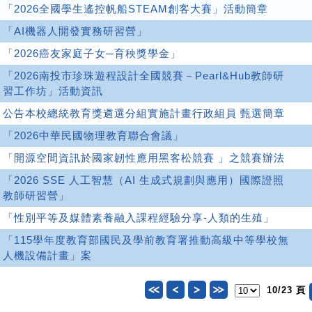
「2026全國學生遙控帆船STEAM創客大賽」活動簡章
「AI機器人開發實務研習營」
「2026癌友家庭子女─育秧獎學金」
「2026南投市珍珠遊程設計全國競賽－Pearl&Hub教師研
習工作坊」活動資訊
公告本校總統教育獎遴選分組實施計畫行政組員 甄選簡章
「2026中華民國物理教育聯合會議」
「開源空間資訊於國家韌性應用黑客松競賽 」之競賽辦法
「2026 SSE 人工智慧（AI 生成式規劃與應用）國際證照
教師研習營」
「性別平等及媒體素養融入課程經驗分享-人類的生殖」
「115學年度教育部國民及學前教育署推動高級中等學校無
人機設備計畫」案
10/23 頁