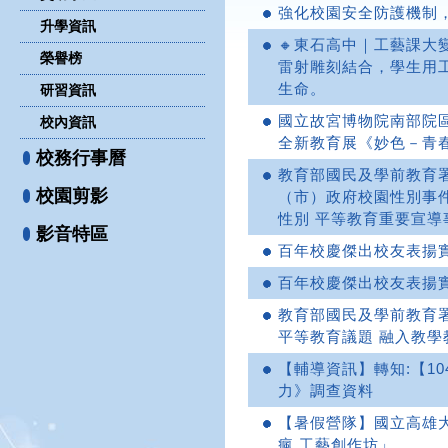
強化校園安全防護機制
升學資訊
🔸東石高中｜工藝課大
榮譽榜
雷射雕刻結合，學生用
生命。
研習資訊
國立故宮博物院南部院
校內資訊
全新教育展《妙色－青
校務行事曆
教育部國民及學前教育署
校園剪影
（市）政府校園性別事
性別 平等教育重要宣導
影音特區
百年校慶傑出校友表揚
百年校慶傑出校友表揚
教育部國民及學前教育署
平等教育議題 融入教學
【輔導資訊】轉知:【10
力》調查資料
【暑假營隊】國立高雄大
瘋 工藝創作坊」