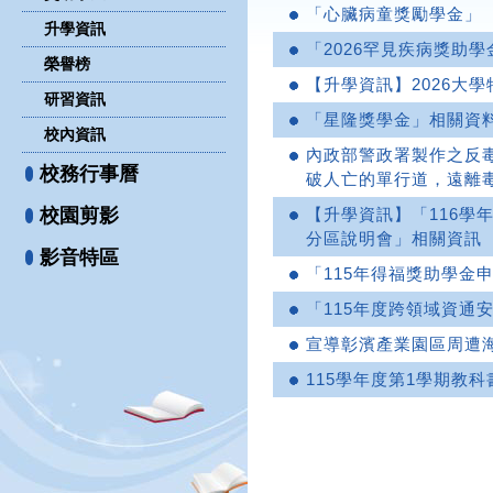
「心臟病童獎勵學金」
升學資訊
「2026罕見疾病獎助學
榮譽榜
【升學資訊】2026大
研習資訊
「星隆獎學金」相關資
校內資訊
內政部警政署製作之反
校務行事曆
破人亡的單行道，遠離
校園剪影
【升學資訊】「116學
分區說明會」相關資訊
影音特區
「115年得福獎助學金
「115年度跨領域資通
宣導彰濱產業園區周遭
115學年度第1學期教