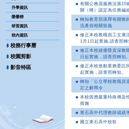
有關公務員服務法第1
升學資訊
關（構）認定為任務編
榮譽榜
轉知教育部函釋有關教師
流產假相關疑義
研習資訊
修正本校教職員工文康活
校內資訊
1月1日起實施,請查照
校務行事曆
修正本校績優暨資深教
校園剪影
日起實施，請查照轉知
修正本校推動業務委託
影音特區
起實施，請查照轉知。
轉知「公立學校教職員退
定之解釋令
本校因應嚴重特殊傳染
措施
東石高中代理教師成績
國立東石高中校歌