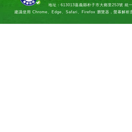
地址：613013嘉義縣朴子市大鄉里253號 統一編號：
建議使用 Chrome、Edge、Safari、Firefox 瀏覽器，螢幕解析度