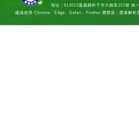
地址：613013嘉義縣朴子市大鄉里253號 統一編號：
建議使用 Chrome、Edge、Safari、Firefox 瀏覽器，螢幕解析度