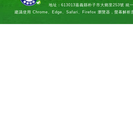
地址：613013嘉義縣朴子市大鄉里253號 統一編號：
建議使用 Chrome、Edge、Safari、Firefox 瀏覽器，螢幕解析度