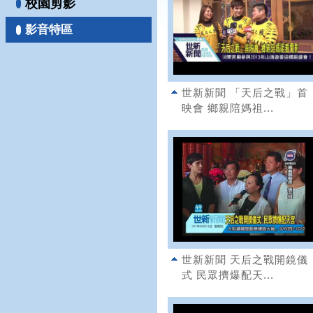
校園剪影
影音特區
世新新聞 「天后之戰」首
映會 鄉親陪媽祖...
世新新聞 天后之戰開鏡儀
式 民眾擠爆配天...