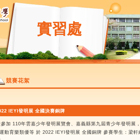
實習處
競賽花絮
022 IEYI發明展 全國決賽銅牌
校參加 110年雲嘉少年發明展覽會、嘉義縣第九屆青少年發明展
 運動育樂類優等 於 2022 IEYI發明展 全國銅牌 參賽學生：