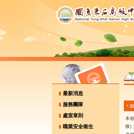
最新消息
服務團隊
2
處室章則
本
職業安全衛生
隊)