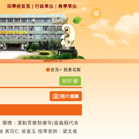
回學校首頁
｜
行政單位
｜
教學單位
首頁
>
競賽花絮
， 榮獲：運動育樂類優等(嘉義縣代表
梁軒綾 黃琮仁 侯嘉玉 指導老師：梁文俊