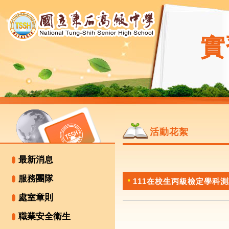
實
活動花絮
最新消息
服務團隊
111在校生丙級檢定學科
處室章則
職業安全衛生