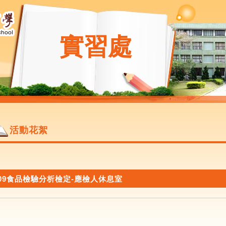
實習處
活動花絮
109食品檢驗分析檢定-應檢人休息室