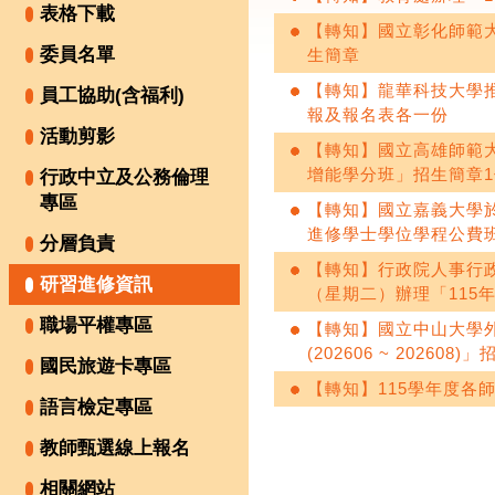
表格下載
【轉知】國立彰化師範大學
委員名單
生簡章
【轉知】龍華科技大學
員工協助(含福利)
報及報名表各一份
活動剪影
【轉知】國立高雄師範大
增能學分班」招生簡章1
行政中立及公務倫理
專區
【轉知】國立嘉義大學於
進修學士學位學程公費
分層負責
【轉知】行政院人事行政
研習進修資訊
（星期二）辦理「115
職場平權專區
【轉知】國立中山大學外
(202606 ~ 202608)
國民旅遊卡專區
【轉知】115學年度各
語言檢定專區
教師甄選線上報名
相關網站