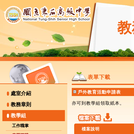
教
表單下載
戶外教育活動申請表
處室介紹
亦可到教學組領取紙本。
教務章則
教學組
工作職掌
檔案說明