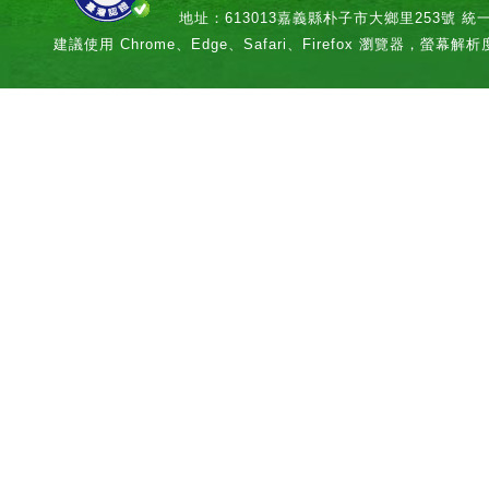
地址：613013嘉義縣朴子市大鄉里253號 統一編號：
建議使用 Chrome、Edge、Safari、Firefox 瀏覽器，螢幕解析度