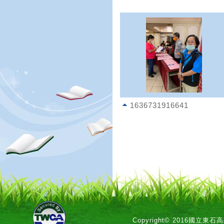
1636731916641
Copyright© 2016國立