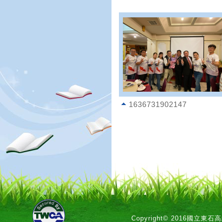
1636731902147
Copyright© 2016國立