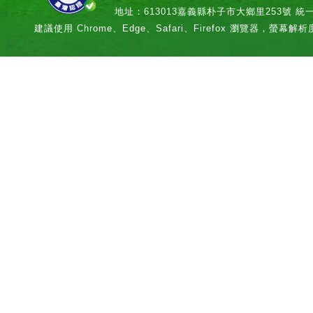
地址：613013嘉義縣朴子市大鄉里253號 統一編號：
建議使用 Chrome、Edge、Safari、Firefox 瀏覽器，螢幕解析度