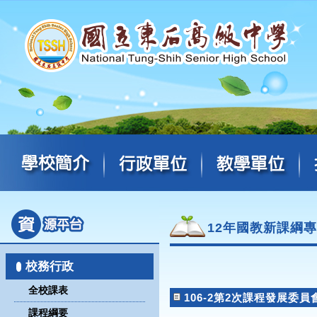
12年國教新課綱
校務行政
全校課表
106-2第2次課程發展委員
課程綱要