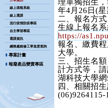
理單獨招生，報
升學資訊
線上填報系統
年4月26日(
線上選課
二、報名方式
流行疫情防疫專區
生線上報名系
自主學習專區
https://as1.np
選課資訊
報名、繳費程
總務處維修工單進度查詢
大學。
專案計畫
三、招生名額
報廢產品變賣專區
計方式等，請
湖科技大學網
四、相關招生
(06)92641