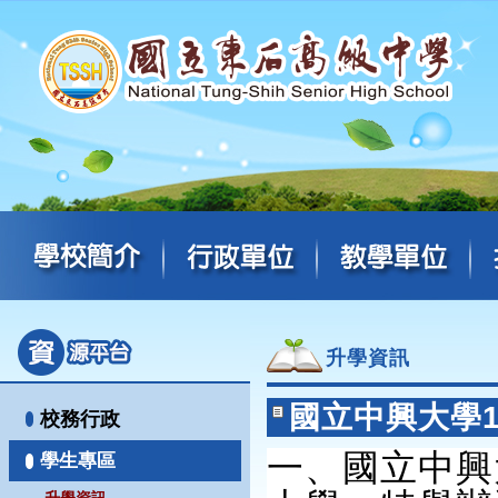
升學資訊
國立中興大學
校務行政
一、國立中興
學生專區