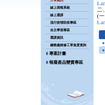
升學資訊
La
線上填報系統
二
線上選課
(
La
流行疫情防疫專區
自主學習專區
選課資訊
總務處維修工單進度查詢
專案計畫
報廢產品變賣專區