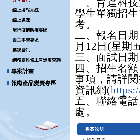
一、育達科技
升學資訊
線上填報系統
學生單獨招生
線上選課
考。
流行疫情防疫專區
二、報名日期：
自主學習專區
月12日(星期
選課資訊
三、面試日期：
總務處維修工單進度查詢
四、招生名額
專案計畫
事項，請詳閱
報廢產品變賣專區
資訊網(
https:
五、聯絡電話：0
處。
檔案說明