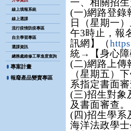
一、相關招生
升學資訊
線上填報系統
(一)網路登錄
線上選課
日（星期一）
流行疫情防疫專區
午3時止，報
自主學習專區
訊網】（
http
選課資訊
統→【身心障
總務處維修工單進度查詢
(二)網路上傳
專案計畫
（星期五）下
報廢產品變賣專區
系指定書面審
(三)招生對
及書面審查。
(四)招生學
海洋法政學士